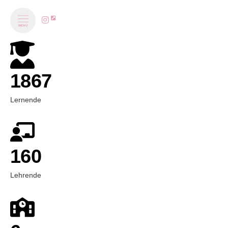
MENÜ
1867
Lernende
160
Lehrende